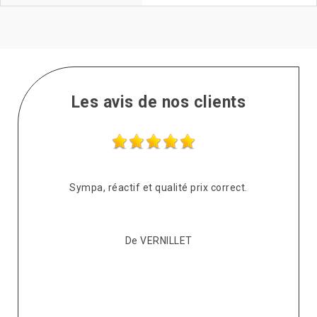
Les avis de nos clients
Après plusieurs devis réalisés auprès de différents
couvreurs, mon copropriétaire et moi-même avons opté
pour Kévin. Messieurs très sympathiques et agréables,
respectueux, professionnels et de bons conseils. Ils sont