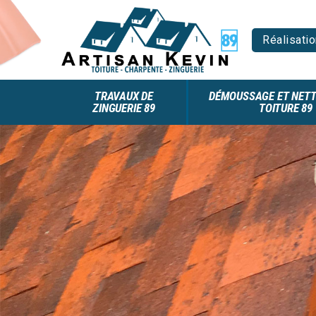
Réalisatio
TRAVAUX DE
DÉMOUSSAGE ET NETT
ZINGUERIE 89
TOITURE 89