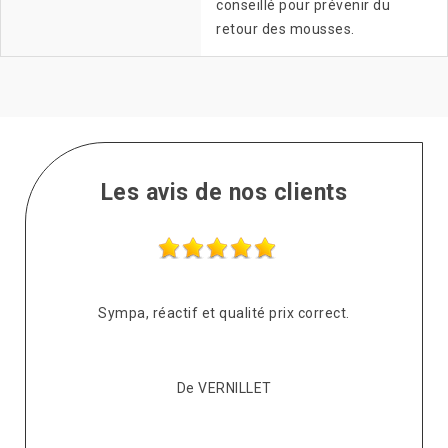
conseillé pour prévenir du
retour des mousses.
Les avis de nos clients
s
Sympa, réactif et qualité prix correct.
pté
co
De VERNILLET
s,
p