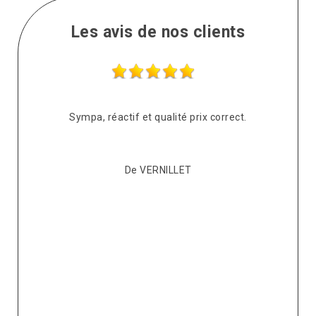
Les avis de nos clients
s
Sympa, réactif et qualité prix correct.
pté
co
De VERNILLET
s,
p
ont
re
ur
v