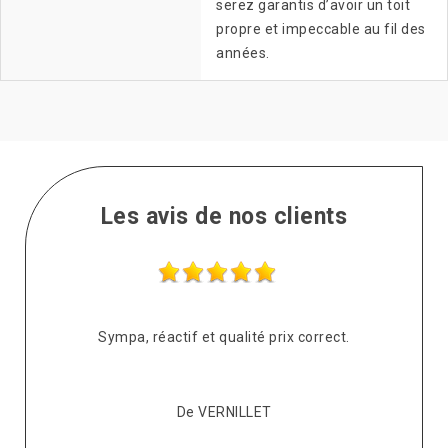
serez garantis d’avoir un toit
propre et impeccable au fil des
années.
Les avis de nos clients
s
Sympa, réactif et qualité prix correct.
pté
co
De VERNILLET