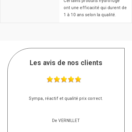
Certains produits hydrofuge
ont une efficacité qui durent de
1 à 10 ans selon la qualité.
Les avis de nos clients
s
Sympa, réactif et qualité prix correct.
pté
co
De VERNILLET