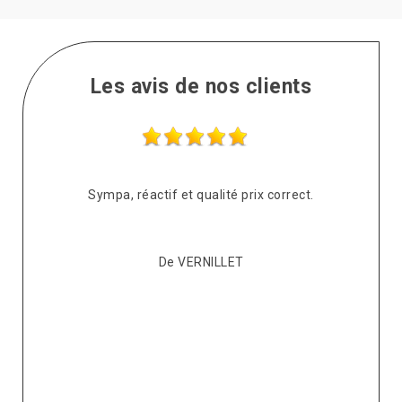
Les avis de nos clients
s
Sympa, réactif et qualité prix correct.
pté
co
De VERNILLET
s,
p
ont
re