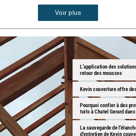
Voir plus
L’application des solution
retour des mousses
Kevin couverture offre de
Pourquoi confier à des pr
toits à Chatel Gerard dans
La sauvegarde de l’étanché
d’entretien de Kevin couve