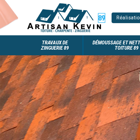
Réalisatio
TRAVAUX DE
DÉMOUSSAGE ET NETT
ZINGUERIE 89
TOITURE 89