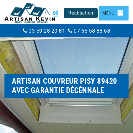
Réalisation
MENU
03 59 28 20 81
07 65 58 88 68
ARTISAN COUVREUR PISY 89420
AVEC GARANTIE DÉCÉNNALE