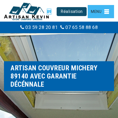
Réalisation
MENU
03 59 28 20 81
07 65 58 88 68
ARTISAN COUVREUR MICHERY
89140 AVEC GARANTIE
DÉCÉNNALE