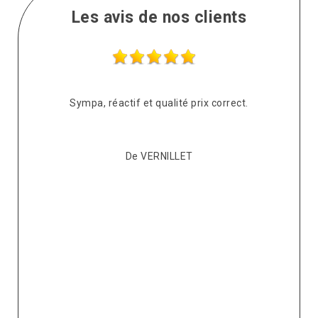
Les avis de nos clients
s
Sympa, réactif et qualité prix correct.
pté
co
De VERNILLET
s,
p
ont
re
ur
v
it.
ré